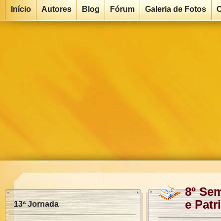
Início
Autores
Blog
Fórum
Galeria de Fotos
C
8º Sem
e Patr
13ª Jornada