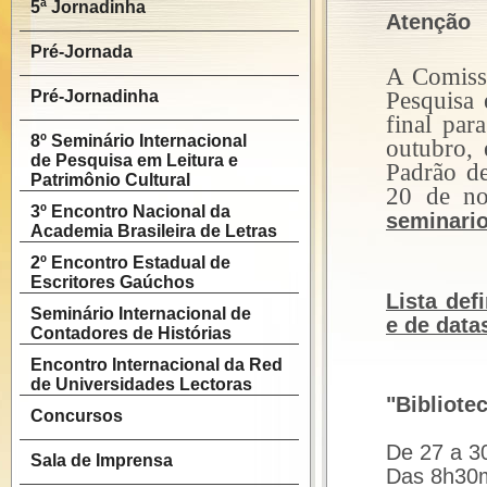
5ª Jornadinha
Atenção
Pré-Jornada
A Comissã
Pré-Jornadinha
Pesquisa 
final
para
8º Seminário Internacional
outubro,
de Pesquisa em Leitura e
Padrão d
Patrimônio Cultural
20 de no
3º Encontro Nacional da
seminari
Academia Brasileira de Letras
2º Encontro Estadual de
Escritores Gaúchos
Lista def
Seminário Internacional de
e de data
Contadores de Histórias
Encontro Internacional da Red
de Universidades Lectoras
"Bibliotec
Concursos
De 27 a 3
Sala de Imprensa
Das 8h30m