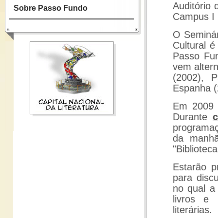
Auditório 
Sobre Passo Fundo
Campus I
O Seminár
Cultural 
Passo Fun
vem alter
(2002), 
Espanha (
Em 2009 
Durante
c
programaç
da manhã
"Biblioteca
Estarão p
para disc
no qual a
livros e 
literárias.