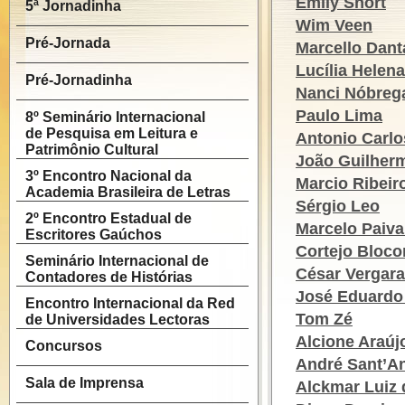
Emily Short
5ª Jornadinha
Wim Veen
Pré-Jornada
Marcello Dant
Lucília Helen
Pré-Jornadinha
Nanci Nóbreg
Paulo Lima
8º Seminário Internacional
de Pesquisa em Leitura e
Antonio Carlo
Patrimônio Cultural
João Guilherm
3º Encontro Nacional da
Marcio Ribeiro
Academia Brasileira de Letras
Sérgio Leo
2º Encontro Estadual de
Marcelo Paiva
Escritores Gaúchos
Cortejo Bloco
Seminário Internacional de
César Vergara
Contadores de Histórias
José Eduardo
Encontro Internacional da Red
Tom Zé
de Universidades Lectoras
Alcione Araúj
Concursos
André Sant’A
Sala de Imprensa
Alckmar Luiz 