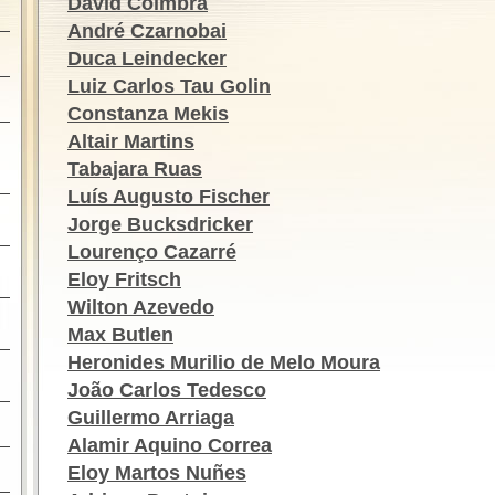
David Coimbra
André Czarnobai
Duca Leindecker
Luiz Carlos Tau Golin
Constanza Mekis
Altair Martins
Tabajara Ruas
Luís Augusto Fischer
Jorge Bucksdricker
Lourenço Cazarré
Eloy Fritsch
Wilton Azevedo
Max Butlen
Heronides Murilio de Melo Moura
João Carlos Tedesco
Guillermo Arriaga
Alamir Aquino Correa
Eloy Martos Nuñes