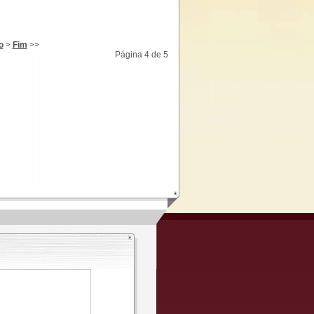
o
>
Fim
>>
Página 4 de 5