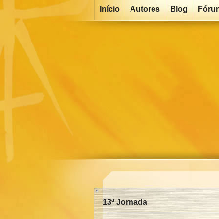
Início
Autores
Blog
Fóru
13ª Jornada