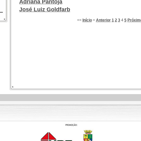
Adriana Pantoja
José Luiz Goldfarb
<<
Início
<
Anterior
1
2
3
4
5
Próxim