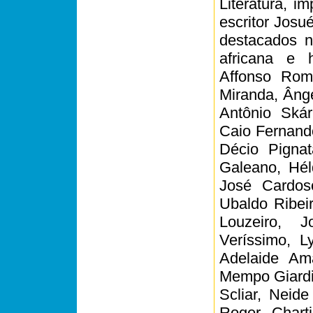
Literatura, 
escritor Josu
destacados no
africana e 
Affonso Rom
Miranda, Ânge
Antônio Skár
Caio Fernando
Décio Pignat
Galeano, Hél
José Cardos
Ubaldo Ribei
Louzeiro, 
Veríssimo, L
Adelaide Ama
Mempo Giardin
Scliar, Neid
Roger Charti