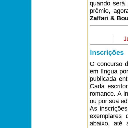
quando será 
prêmio, ago
Zaffari & Bo
|
J
Inscrições
O concurso d
em língua por
publicada en
Cada escrito
romance. A in
ou por sua edi
As inscrições
exemplares 
abaixo, até 