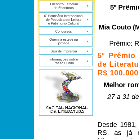
Encontro Estadual
5º Prêmi
de Escritores
6º Seminário Internacional
de Pesquisa em Leitura
e Patrimônio Cultural
Mia Couto (
Concursos
Quem já esteve na
Prêmio: R
jornada
Sala de Imprensa
5º Prêmio
Informações sobre
de Literatu
Passo Fundo
R$ 100.000
Melhor rom
27 a 31 de
Desde 1981, 
RS, as já n