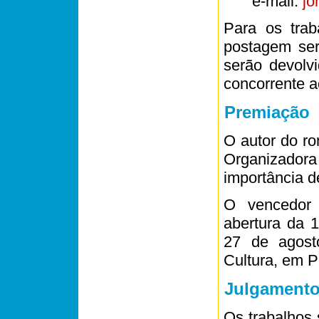
e-mail:
jo
Para os trab
postagem ser
serão devolv
concorrente a
Premiação
O autor do r
Organizadora
importância d
O vencedor 
abertura da 1
27 de agost
Cultura, em P
Julgament
Os trabalhos 