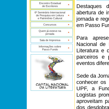
Encontro Estadual
Destaques d
de Escritores
abertura de i
6º Seminário Internacional
de Pesquisa em Leitura
jornada e re
e Patrimônio Cultural
em Passo Fun
Concursos
Quem já esteve na
jornada
Para apres
Sala de Imprensa
Nacional de 
Informações sobre
Literatura e
Passo Fundo
parceiros e
eventos difer
Sede da Jorna
conhecer os 
UPF, a Fun
Logistas pro
aproveitam p
dos desdobra