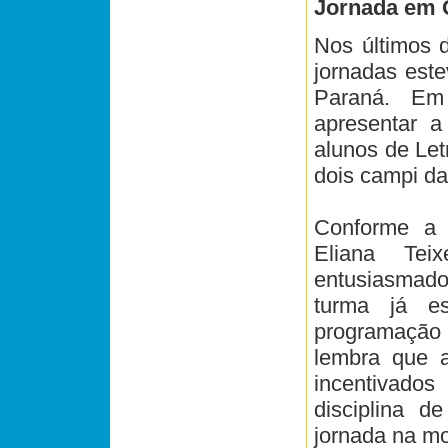
Jornada em G
Nos últimos 
jornadas este
Paraná. Em
apresentar a
alunos de Le
dois campi da 
Conforme a i
Eliana Teix
entusiasmado
turma já es
programação d
lembra que a
incentivado
disciplina de
jornada na mo