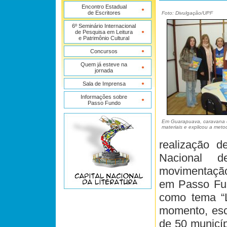
Encontro Estadual
de Escritores
Foto: Divulgação/UPF
6º Seminário Internacional
de Pesquisa em Leitura
e Patrimônio Cultural
Concursos
Quem já esteve na
jornada
Sala de Imprensa
Informações sobre
Passo Fundo
Em Guarapuava, caravana da
materiais e explicou a meto
realização d
Nacional 
movimentação 
em Passo Fun
como tema “L
momento, esco
de 50 municíp