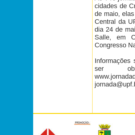
cidades de Cr
de maio, elas
Central da UP
dia 24 de mai
Salle, em C
Congresso Nac
Informações 
ser ob
www.jornad
jornada@upf.b