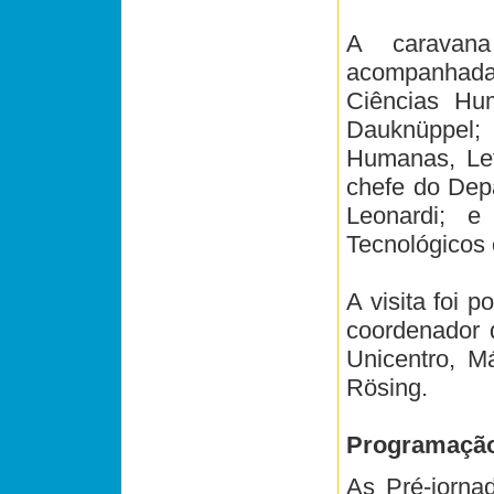
A caravana
acompanhada 
Ciências Hum
Dauknüppel; 
Humanas, Let
chefe do Dep
Leonardi; e
Tecnológicos 
A visita foi 
coordenador 
Unicentro, M
Rösing.
Programaçã
As Pré-jornad