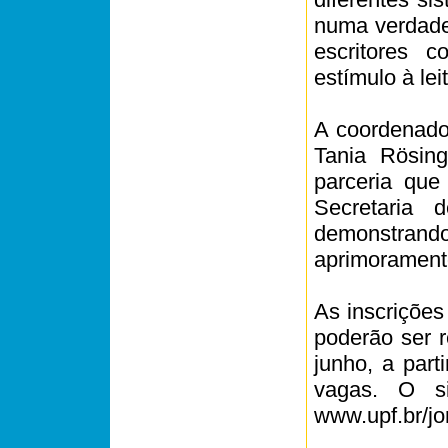
numa verdade
escritores 
estímulo à lei
A coordenador
Tania Rösing
parceria qu
Secretaria 
demonstrand
aprimoramento
As inscrições
poderão ser r
junho, a part
vagas. O sit
www.upf.br/jo