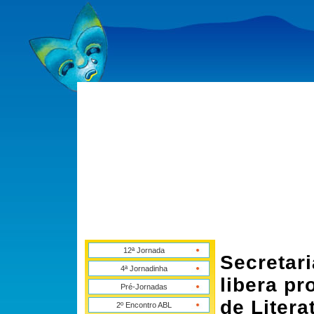
12ª Jornada
Secretar
4ª Jornadinha
libera pr
Pré-Jornadas
de Litera
2º Encontro ABL