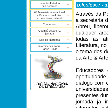
Encontro Estadual
16/05/2007 - 
de Escritores
6º Seminário Internacional
Através da Po
de Pesquisa em Leitura
e Patrimônio Cultural
a secretária 
Concursos
Abreu, liber
Quem já esteve na
qualquer áre
jornada
todas as at
Sala de Imprensa
Literatura, n
Informações sobre
Passo Fundo
o tema dos de
da Arte & Arte
Educadores 
oportunidade
diálogo com es
universidades
presentes dur
jornada já i
diferentes si