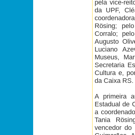
pela vice-rei
da UPF, Cléa
coordenadora 
Rösing; pelo
Corralo; pel
Augusto Oliv
Luciano Aze
Museus, Mar
Secretaria E
Cultura e, p
da Caixa RS.
A primeira a
Estadual de C
a coordenador
Tania Rösin
vencedor do 