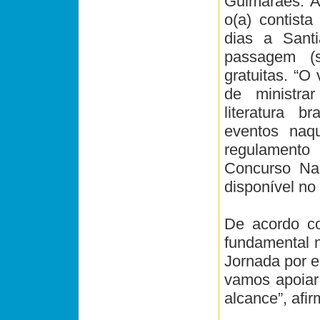
Guimarães. A
o(a) contist
dias a Sant
passagem (
gratuitas. “O
de ministrar
literatura b
eventos naqu
regulament
Concurso Na
disponível no 
De acordo co
fundamental 
Jornada por e
vamos apoiar 
alcance”, afi