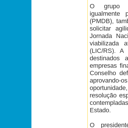
O grupo d
igualmente 
(PMDB), tamb
solicitar ag
Jornada Naci
viabilizada 
(LIC/RS). A
destinados
empresas fina
Conselho defi
aprovando-o
oportunidade
resolução esp
contempladas
Estado.
O president