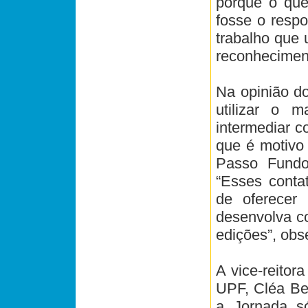
porque o que
fosse o resp
trabalho que 
reconheciment
Na opinião d
utilizar o m
intermediar c
que é motivo
Passo Fundo 
“Esses conta
de oferecer
desenvolva c
edições”, obs
A vice-reitor
UPF, Cléa Ber
a Jornada s