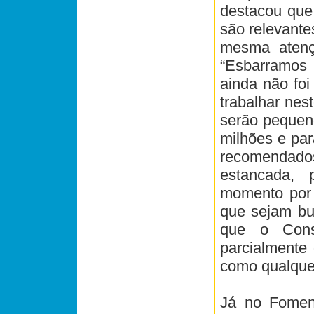
destacou que
são relevante
mesma atençã
“Esbarramos 
ainda não fo
trabalhar nes
serão pequen
milhões e par
recomendado
estancada, 
momento por 
que sejam bus
que o Cons
parcialmente
como qualquer
Já no Fomen