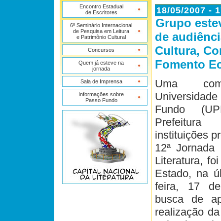
Encontro Estadual
18/05/2007 - 
de Escritores
Grupo estev
6º Seminário Internacional
de Pesquisa em Leitura
de audiênci
e Patrimônio Cultural
Cultura, Co
Concursos
Fomento Ec
Quem já esteve na
jornada
Uma com
Sala de Imprensa
Universidad
Informações sobre
Passo Fundo
Fundo (U
Prefeitura 
instituições 
12ª Jornada 
Literatura, fo
Estado, na úl
feira, 17 d
busca de ap
realização da