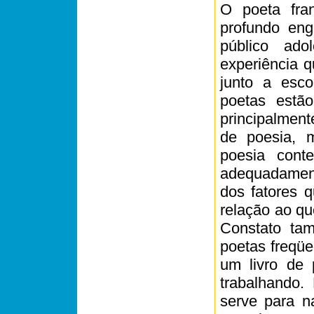
O poeta fra
profundo eng
público ad
experiência 
junto a esco
poetas estã
principalment
de poesia, 
poesia cont
adequadament
dos fatores 
relação ao qu
Constato ta
poetas freqüe
um livro de 
trabalhando.
serve para n