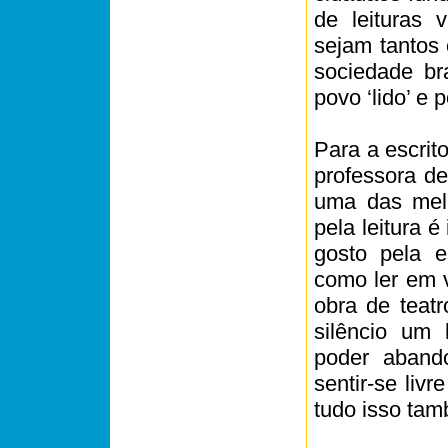
de leituras 
sejam tantos
sociedade br
povo ‘lido’ e p
Para a escrit
professora de
uma das melh
pela leitura é
gosto pela e
como ler em v
obra de teat
silêncio um l
poder abando
sentir-se liv
tudo isso tamb