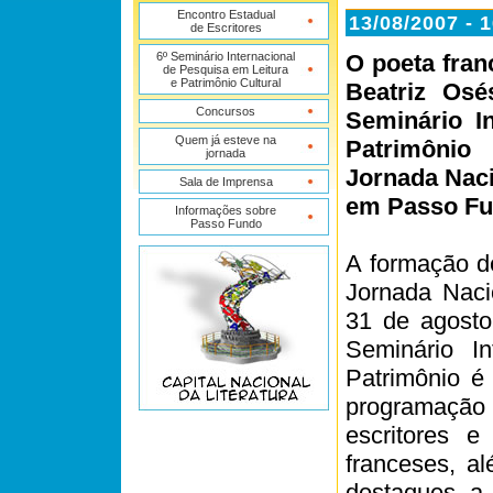
Encontro Estadual
13/08/2007 - 
de Escritores
6º Seminário Internacional
O poeta fran
de Pesquisa em Leitura
e Patrimônio Cultural
Beatriz Osé
Concursos
Seminário I
Quem já esteve na
Patrimônio
jornada
Jornada Nacio
Sala de Imprensa
em Passo Fu
Informações sobre
Passo Fundo
A formação de
Jornada Naci
31 de agosto
Seminário I
Patrimônio é
programação
escritores e
franceses, a
destaques, a 