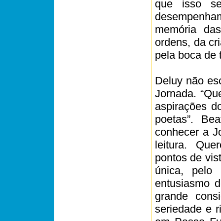
que isso se
desempenham 
memória das
ordens, da cr
pela boca de 
Deluy não es
Jornada. “Que
aspirações d
poetas”. Be
conhecer a J
leitura. Que
pontos de vis
única, pelo
entusiasmo d
grande consi
seriedade e r