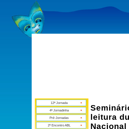
12ª Jornada
Seminário
4ª Jornadinha
leitura d
Pré-Jornadas
Nacional 
2º Encontro ABL