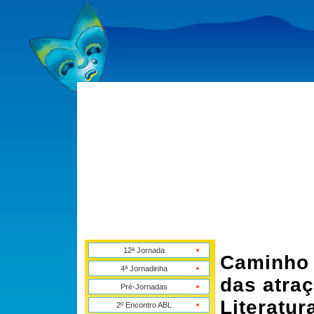
12ª Jornada
Caminho 
4ª Jornadinha
das atra
Pré-Jornadas
Literatur
2º Encontro ABL