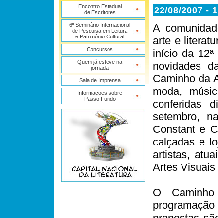
Encontro Estadual
22/08/2007 - 
de Escritores
6º Seminário Internacional
A comunidade
de Pesquisa em Leitura
e Patrimônio Cultural
arte e literat
Concursos
início da 12ª
Quem já esteve na
novidades d
jornada
Caminho da A
Sala de Imprensa
moda, música
Informações sobre
Passo Fundo
conferidas 
setembro, n
Constant e C
calçadas e lo
artistas, atu
Artes Visuais
O Caminho
programação
propostas sã