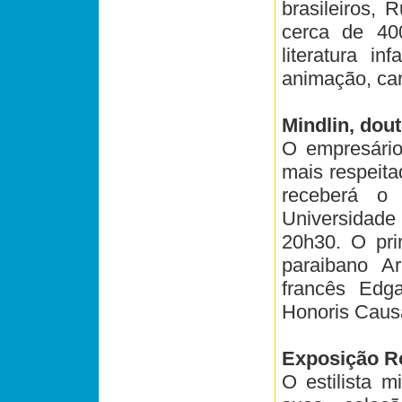
brasileiros, R
cerca de 400
literatura in
animação, car
Mindlin, dou
O empresário
mais respeitad
receberá o
Universidade
20h30. O prim
paraibano A
francês Edga
Honoris Caus
Exposição R
O estilista 