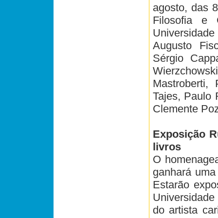
agosto, das 8
Filosofia 
Universidad
Augusto Fisc
Sérgio Cappar
Wierzchowsk
Mastroberti,
Tajes, Paulo 
Clemente Poze
Exposição Ru
livros
O homenagead
ganhará uma 
Estarão expo
Universidade
do artista ca