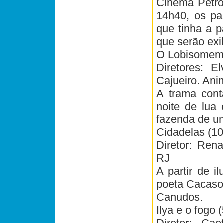
Cinema Petro
14h40, os par
que tinha a p
que serão exi
O Lobisomem 
Diretores: E
Cajueiro. Ani
A trama cont
noite de lua
fazenda de um
Cidadelas (1
Diretor: Ren
RJ
A partir de i
poeta Cacaso,
Canudos.
Ilya e o fogo
Diretor: Ca