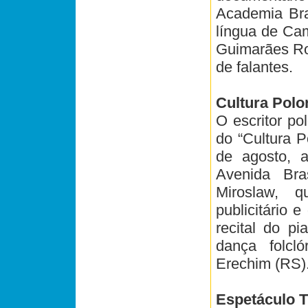
Academia Bra
língua de Ca
Guimarães Ro
de falantes.
Cultura Pol
O escritor p
do “Cultura 
de agosto, a
Avenida Bra
Miroslaw, q
publicitário
recital do p
dança folcl
Erechim (RS)
Espetáculo T