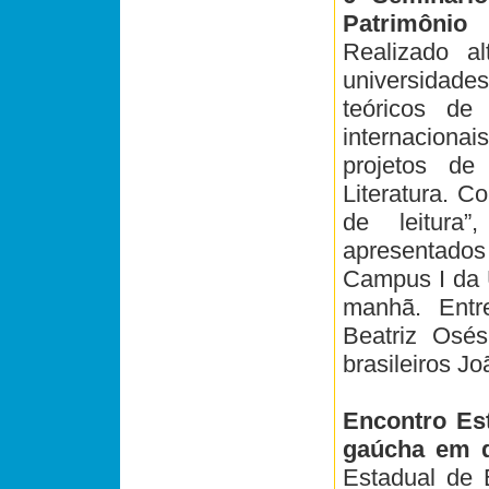
Patrimônio
Realizado 
universidade
teóricos de
internaciona
projetos de
Literatura. C
de leitura
apresentados
Campus I da U
manhã. Entr
Beatriz Osés
brasileiros J
Encontro Est
gaúcha em 
Estadual de 