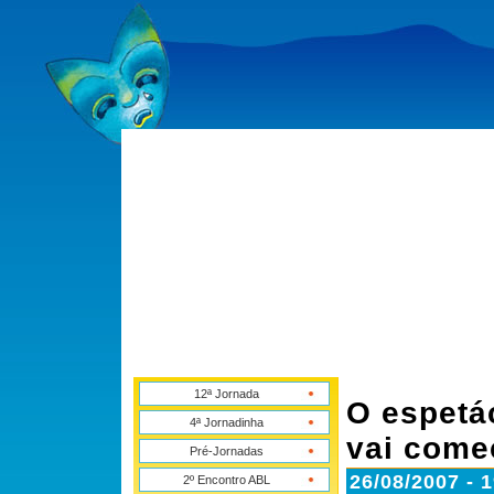
12ª Jornada
O espetác
4ª Jornadinha
vai come
Pré-Jornadas
26/08/2007 - 
2º Encontro ABL