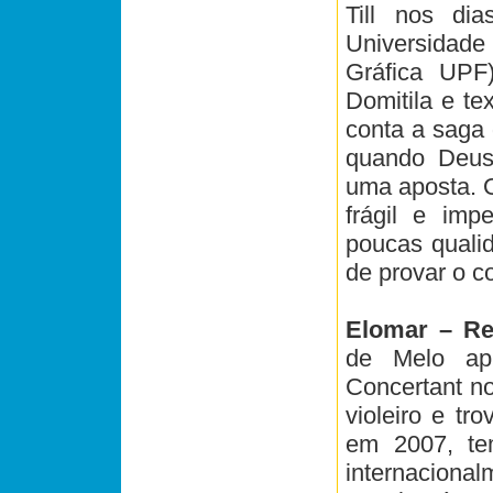
Till nos di
Universidade
Gráfica UPF
Domitila e te
conta a saga 
quando Deus 
uma aposta. 
frágil e imp
poucas qualid
de provar o co
Elomar – R
de Melo ap
Concertant no
violeiro e tr
em 2007, te
internaciona