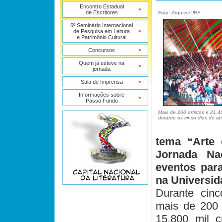
Encontro Estadual
de Escritores
Foto: Arquivo/UPF
6º Seminário Internacional
de Pesquisa em Leitura
e Patrimônio Cultural
Concursos
Quem já esteve na
jornada
Sala de Imprensa
Informações sobre
Passo Fundo
Mais de 200 artistas e 21.4
durante os cinco dias de at
tema “Arte 
Jornada Na
eventos para
na Universid
Durante cinc
mais de 200 a
15.800 mil c