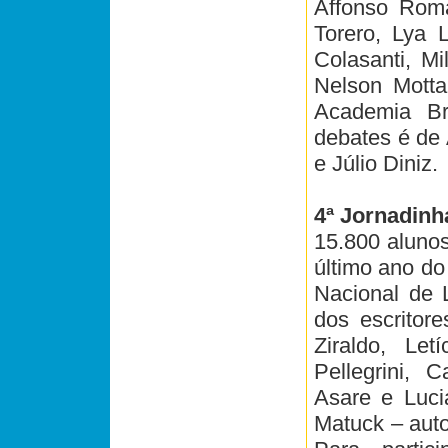
Affonso Roma
Torero, Lya L
Colasanti, Mi
Nelson Motta
Academia Br
debates é de 
e Júlio Diniz.
4ª Jornadinh
15.800 alunos
último ano do
Nacional de L
dos escritore
Ziraldo, Let
Pellegrini, 
Asare e Luc
Matuck – autor