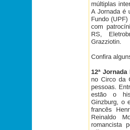
múltiplas int
A Jornada é 
Fundo (UPF) 
com patrocíni
RS, Eletro
Grazziotin.
Confira algu
12ª Jornada 
no Circo da 
pessoas. Ent
estão o his
Ginzburg, o 
francês Hen
Reinaldo M
romancista p