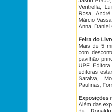
Jason Prado, 
Ventrella, L
Rosa, André
Márcio Vassal
Anna, Daniel 
Feira do Livr
Mais de 5 mi
com descont
pavilhão prin
UPF Editora
editoras esta
Saraiva, Mo
Paulinas, For
Exposições 
Além das expo
de Ronald