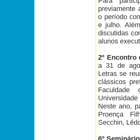
Para partic
previamente a
o período co
e julho. Além
discutidas co
alunos execut
2º Encontro 
a 31 de agos
Letras se re
clássicos pre
Faculdade
Universidad
Neste ano, pa
Proença Fil
Secchin, Lêdo
6º Seminário