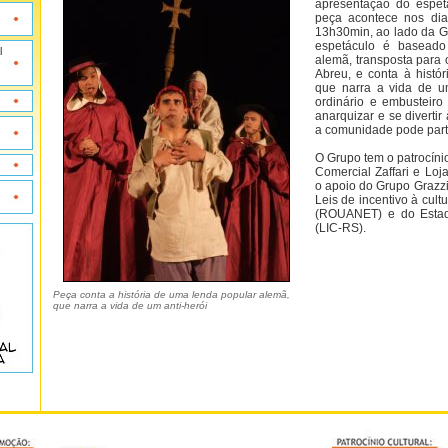
apresentação do espetá
peça acontece nos dia
13h30min, ao lado da G
espetáculo é basead
l
alemã, transposta para o
Abreu, e conta à histó
que narra a vida de um
ordinário e embusteir
anarquizar e se divertir
a comunidade pode parti
O Grupo tem o patrocíni
Comercial Zaffari e Lo
o apoio do Grupo Grazz
Leis de incentivo à cult
(ROUANET) e do Estad
(LIC-RS).
Peça conta a história de uma lenda popular alemã,
que narra a vida de um anti-herói