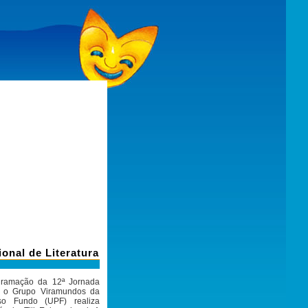
onal de Literatura
gramação da 12ª Jornada
a, o Grupo Viramundos da
so Fundo (UPF) realiza