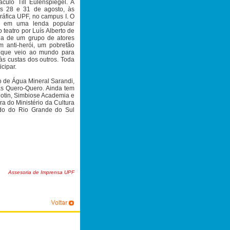
culo Till Eulenspiegel. A
s 28 e 31 de agosto, às
ráfica UPF, no campus I. O
o em uma lenda popular
 teatro por Luís Alberto de
ria de um grupo de atores
 anti-herói, um pobretão
o que veio ao mundo para
 às custas dos outros. Toda
cipar.
o de Água Mineral Sarandi,
jas Quero-Quero. Ainda tem
iotin, Simbiose Academia e
ura do Ministério da Cultura
o do Rio Grande do Sul
Assesoria de Imprensa UPF