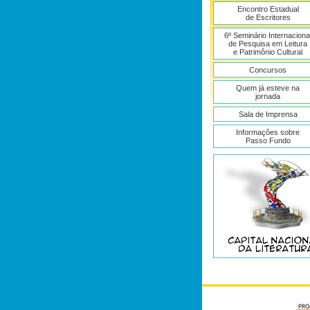
Encontro Estadual
de Escritores
6º Seminário Internaciona
de Pesquisa em Leitura
e Patrimônio Cultural
Concursos
Quem já esteve na
jornada
Sala de Imprensa
Informações sobre
Passo Fundo