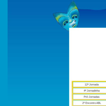
12ª Jornada
4ª Jornadinha
Pré-Jornadas
2º Encontro ABL