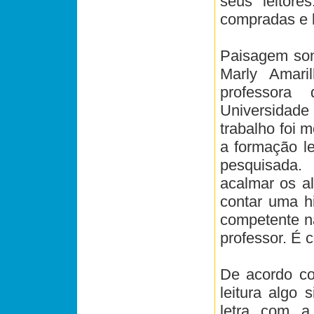
seus leitore
compradas e l
Paisagem sono
Marly Amari
professora
Universidade
trabalho foi m
a formação l
pesquisada.
acalmar os al
contar uma hi
competente na
professor. É c
De acordo co
leitura algo 
letra com a