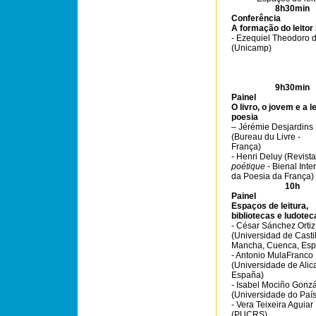
8h30min
Conferência
A formação do leitor l
- Ezequiel Theodoro d
(Unicamp)
9h30min
Painel
O livro, o jovem e a l
poesia
– Jérémie Desjardins
(Bureau du Livre -
França)
- Henri Deluy (Revist
poétique
- Bienal Inte
da Poesia da França)
10h
Painel
Espaços de leitura,
bibliotecas e ludotec
- César Sánchez Ortiz
(Universidad de Casti
Mancha, Cuenca, Esp
- Antonio MulaFranco
(Universidade de Alica
España)
- Isabel Mociño Gonz
(Universidade do Paí
- Vera Teixeira Aguiar
(PUCRS)