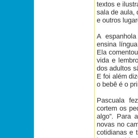
textos e ilus
sala de aula, 
e outros luga
A espanhola
ensina língua
Ela comentou 
vida e lembr
dos adultos s
E foi além di
o bebê é o pr
Pascuala fe
cortem os pe
algo”. Para 
novas no cam
cotidianas e 