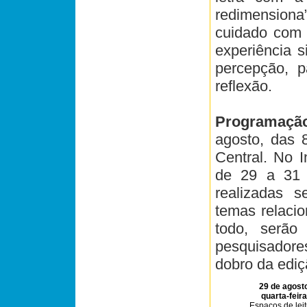
redimensiona”
cuidado com 
experiência s
percepção, 
reflexão.
Programaç
agosto, das 8
Central. No I
de 29 a 31 
realizadas 
temas relacion
todo, serão
pesquisadore
dobro da ediç
29 de agost
quarta-feira
Espaços de leit