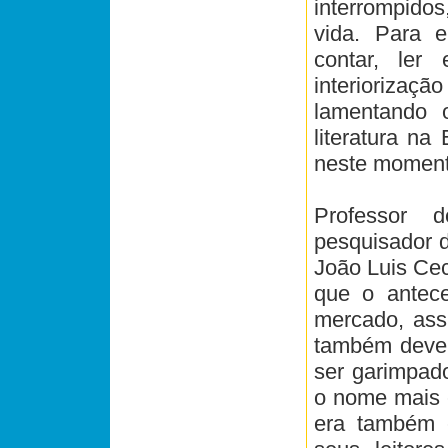
interrompido
vida. Para e
contar, ler 
interiorização
lamentando o
literatura n
neste moment
Professor d
pesquisador d
João Luis Cec
que o antece
mercado, assi
também deve s
ser garimpado
o nome mais e
era também e