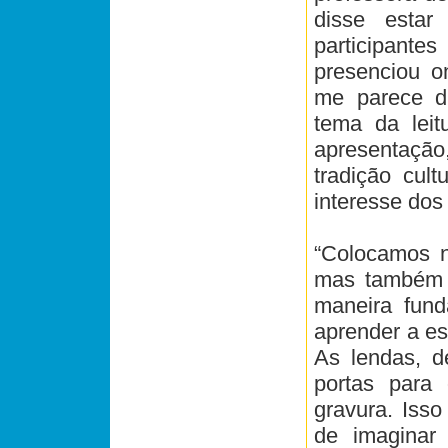
disse estar
participan
presenciou o
me parece di
tema da leit
apresentação,
tradição cult
interesse dos
“Colocamos n
mas também c
maneira fund
aprender a es
As lendas, d
portas para 
gravura. Iss
de imaginar 