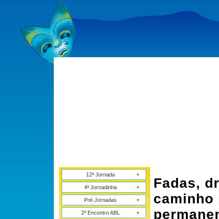
12ª Jornada
Fadas, d
4ª Jornadinha
caminho 
Pré-Jornadas
permanent
2º Encontro ABL