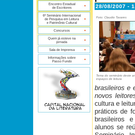
Encontro Estadual
28/08/2007 - 
de Escritores
6º Seminário Internacional
Foto: Claudio Tavares
de Pesquisa em Leitura
e Patrimônio Cultural
Concursos
Quem já esteve na
jornada
Sala de Imprensa
Informações sobre
Passo Fundo
Tema do seminário deste an
espaços de leitura
brasileiros e
novos leitore
cultura e leit
práticos de f
brasileiros e
alunos se reú
Seminário I