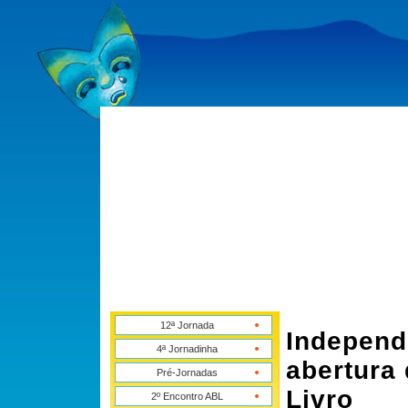
12ª Jornada
Independ
4ª Jornadinha
abertura
Pré-Jornadas
Livro
2º Encontro ABL