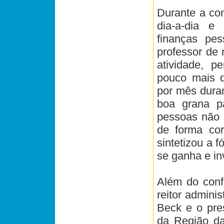
Durante a con
dia-a-dia e
finanças pes
professor de 
atividade, p
pouco mais 
por mês duran
boa grana p
pessoas não 
de forma cor
sintetizou a f
se ganha e inv
Além do confe
reitor admini
Beck e o pre
da Região da