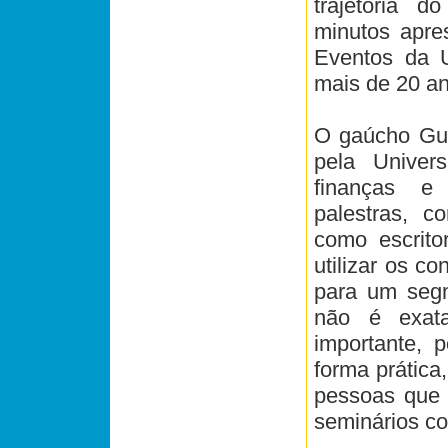
trajetória 
minutos apre
Eventos da 
mais de 20 a
O gaúcho Gus
pela Univer
finanças e 
palestras, co
como escrit
utilizar os c
para um segm
não é exata
importante, p
forma prática
pessoas que 
seminários co