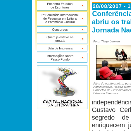
Encontro Estadual
28/08/2007 - 
de Escritores
Conferênci
6º Seminário Internacional
de Pesquisa em Leitura
abriu os tr
e Patrimônio Cultural
Jornada Nac
Concursos
Quem já esteve na
jornada
Foto: Tiago Lermen
Sala de Imprensa
Informações sobre
Passo Fundo
Além do conferencista, parti
Administrativo, Nelson Ger
Conselho de Desenvolvimen
Eduardo Finamore
independênci
Gustavo Cerb
segredo de
enriquecem ju