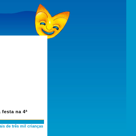
 festa na 4ª
is de três mil crianças