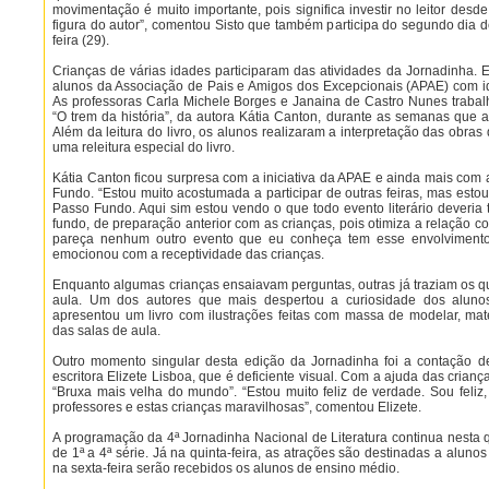
movimentação é muito importante, pois significa investir no leitor desd
figura do autor”, comentou Sisto que também participa do segundo dia de
feira (29).
Crianças de várias idades participaram das atividades da Jornadinha. 
alunos da Associação de Pais e Amigos dos Excepcionais (APAE) com id
As professoras Carla Michele Borges e Janaina de Castro Nunes traba
“O trem da história”, da autora Kátia Canton, durante as semanas que
Além da leitura do livro, os alunos realizaram a interpretação das obras d
uma releitura especial do livro.
Kátia Canton ficou surpresa com a iniciativa da APAE e ainda mais co
Fundo. “Estou muito acostumada a participar de outras feiras, mas est
Passo Fundo. Aqui sim estou vendo o que todo evento literário deveria 
fundo, de preparação anterior com as crianças, pois otimiza a relação com 
pareça nenhum outro evento que eu conheça tem esse envolvimento
emocionou com a receptividade das crianças.
Enquanto algumas crianças ensaiavam perguntas, outras já traziam os 
aula. Um dos autores que mais despertou a curiosidade dos alunos
apresentou um livro com ilustrações feitas com massa de modelar, mater
das salas de aula.
Outro momento singular desta edição da Jornadinha foi a contação de
escritora Elizete Lisboa, que é deficiente visual. Com a ajuda das crianç
“Bruxa mais velha do mundo”. “Estou muito feliz de verdade. Sou feliz, 
professores e estas crianças maravilhosas”, comentou Elizete.
A programação da 4ª Jornadinha Nacional de Literatura continua nesta q
de 1ª a 4ª série. Já na quinta-feira, as atrações são destinadas a alunos
na sexta-feira serão recebidos os alunos de ensino médio.