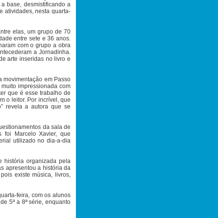
e a base, desmistificando a
 atividades, nesta quarta-
Entre elas, um grupo de 70
ade entre sete e 36 anos.
lharam com o grupo a obra
 antecederam a Jornadinha.
e arte inseridas no livro e
m a movimentação em Passo
ou muito impressionada com
ter que é esse trabalho de
o leitor. Por incrível, que
” revela a autora que se
questionamentos da sala de
 foi Marcelo Xavier, que
ial utilizado no dia-a-dia
 história organizada pela
as apresentou a história da
pois existe música, livros,
uarta-feira, com os alunos
 de 5ª a 8ª série, enquanto