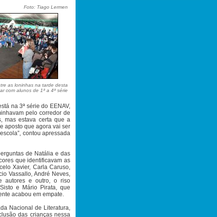
Foto: Tiago Lermen
re as loninhas na tarde desta
sar com alunos de 1ª a 4ª série
está na 3ª série do EENAV,
minhavam pelo corredor de
, mas estava certa que a
 e aposto que agora vai ser
a escola”, contou apressada
perguntas de Natália e das
cores que identificavam as
celo Xavier, Carla Caruso,
io Vassallo, André Neves,
 autores e outro, o riso
Sisto e Mário Pirata, que
mente acabou em empate.
da Nacional de Literatura,
clusão das crianças nessa