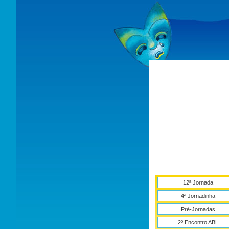
12ª Jornada
4ª Jornadinha
Pré-Jornadas
2º Encontro ABL