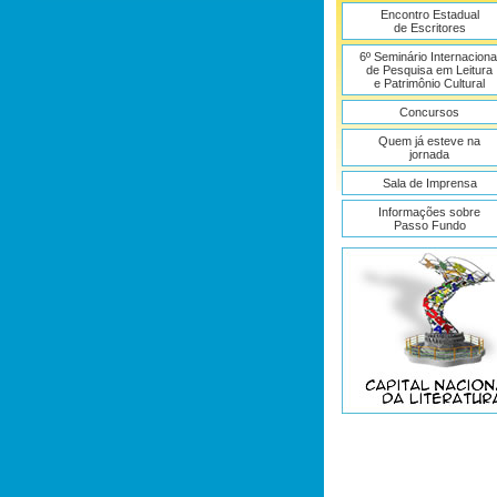
Encontro Estadual
de Escritores
6º Seminário Internaciona
de Pesquisa em Leitura
e Patrimônio Cultural
Concursos
Quem já esteve na
jornada
Sala de Imprensa
Informações sobre
Passo Fundo