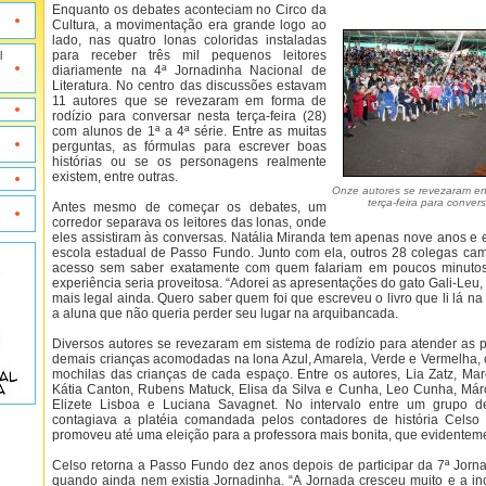
Enquanto os debates aconteciam no Circo da
Cultura, a movimentação era grande logo ao
lado, nas quatro lonas coloridas instaladas
para receber três mil pequenos leitores
l
diariamente na 4ª Jornadinha Nacional de
Literatura. No centro das discussões estavam
11 autores que se revezaram em forma de
rodízio para conversar nesta terça-feira (28)
com alunos de 1ª a 4ª série. Entre as muitas
perguntas, as fórmulas para escrever boas
histórias ou se os personagens realmente
existem, entre outras.
Onze autores se revezaram ent
terça-feira para conver
Antes mesmo de começar os debates, um
corredor separava os leitores das lonas, onde
eles assistiram às conversas. Natália Miranda tem apenas nove anos e 
escola estadual de Passo Fundo. Junto com ela, outros 28 colegas ca
acesso sem saber exatamente com quem falariam em poucos minutos
experiência seria proveitosa. “Adorei as apresentações do gato Gali-Leu,
mais legal ainda. Quero saber quem foi que escreveu o livro que li lá n
a aluna que não queria perder seu lugar na arquibancada.
Diversos autores se revezaram em sistema de rodízio para atender as 
demais crianças acomodadas na lona Azul, Amarela, Verde e Vermelha, 
mochilas das crianças de cada espaço. Entre os autores, Lia Zatz, Mar
Kátia Canton, Rubens Matuck, Elisa da Silva e Cunha, Leo Cunha, Márc
Elizete Lisboa e Luciana Savagnet. No intervalo entre um grupo de
contagiava a platéia comandada pelos contadores de história Celso 
promoveu até uma eleição para a professora mais bonita, que evidente
Celso retorna a Passo Fundo dez anos depois de participar da 7ª Jorna
quando ainda nem existia Jornadinha. “A Jornada cresceu muito e a in