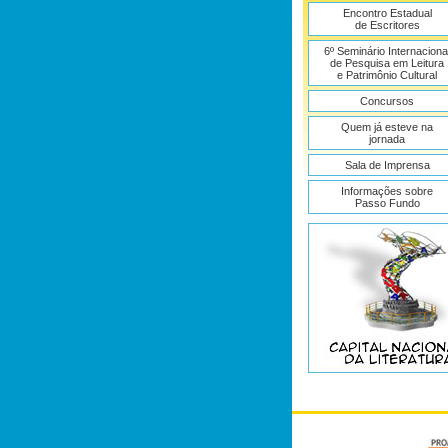
Encontro Estadual
de Escritores
6º Seminário Internaciona
de Pesquisa em Leitura
e Patrimônio Cultural
Concursos
Quem já esteve na
jornada
Sala de Imprensa
Informações sobre
Passo Fundo