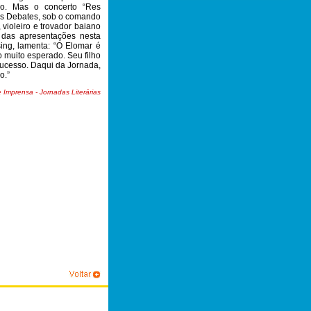
do. Mas o concerto “Res
dos Debates, sob o comando
 violeiro e trovador baiano
 das apresentações nesta
ing, lamenta: “O Elomar é
o muito esperado. Seu filho
sucesso. Daqui da Jornada,
o.”
 Imprensa - Jornadas Literárias