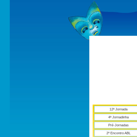
12ª Jornada
4ª Jornadinha
Pré-Jornadas
2º Encontro ABL