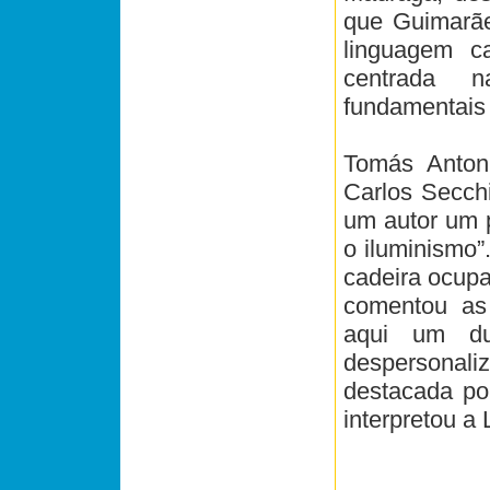
que Guimarãe
linguagem c
centrada n
fundamentais
Tomás Antoni
Carlos Secchi
um autor um 
o iluminismo”
cadeira ocupa
comentou as
aqui um du
despersonal
destacada por
interpretou a 