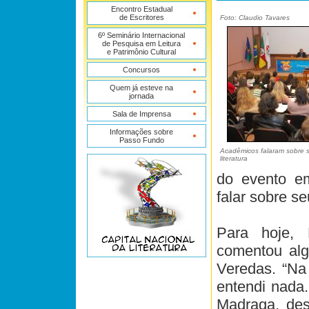
Encontro Estadual
de Escritores
Foto: Claudio Tavares
6º Seminário Internacional
de Pesquisa em Leitura
e Patrimônio Cultural
Concursos
Quem já esteve na
jornada
Sala de Imprensa
Informações sobre
Passo Fundo
Acadêmicos falaram sobre s
literatura
do evento e
falar sobre se
Para hoje,
comentou alg
Veredas. “Na
entendi nada.
Madraga, des