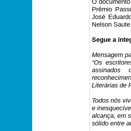
O documento 
Prêmio Passo
José Eduardo
Nelson Saute
Segue a ínt
Mensagem par
“Os escritor
assinados 
reconhecimen
Literárias de
Todos nós vi
e inesquecív
alcança, em si
sólido entre a