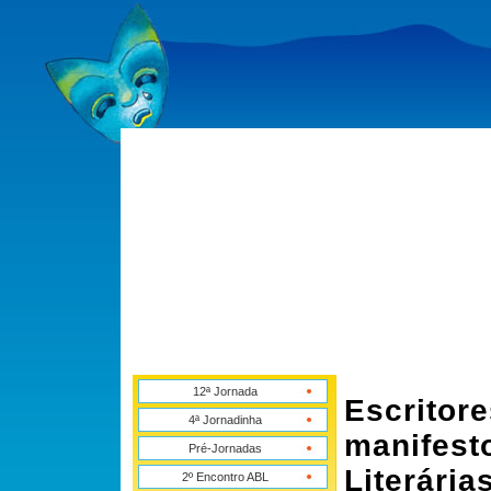
12ª Jornada
Escritor
4ª Jornadinha
manifest
Pré-Jornadas
Literária
2º Encontro ABL