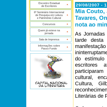
Encontro Estadual
29/08/2007 - 
de Escritores
Mia Couto,
6º Seminário Internacional
de Pesquisa em Leitura
Tavares, O
e Patrimônio Cultural
nota ao min
Concursos
Quem já esteve na
As Jornadas 
jornada
tarde desta
Sala de Imprensa
manifestaçã
Informações sobre
Passo Fundo
ininterruptam
do estímulo 
escritores 
participara
cultural, e
Cultura, Gi
reconhecimen
Literárias de