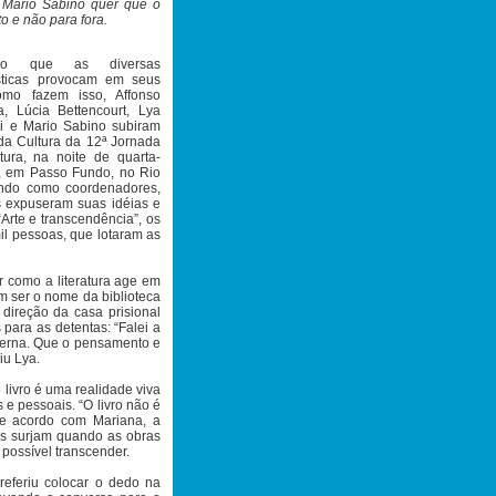
á Mario Sabino quer que o
o e não para fora.
 o que as diversas
ísticas provocam em seus
omo fazem isso, Affonso
 Lúcia Bettencourt, Lya
lli e Mario Sabino subiram
da Cultura da 12ª Jornada
tura, na noite de quarta-
o, em Passo Fundo, no Rio
ndo como coordenadores,
os expuseram suas idéias e
rte e transcendência”, os
il pessoas, que lotaram as
r como a literatura age em
 ser o nome da biblioteca
 direção da casa prisional
 para as detentas: “Falei a
nterna. Que o pensamento e
iu Lya.
 livro é uma realidade viva
s e pessoais. “O livro não é
e acordo com Mariana, a
ias surjam quando as obras
possível transcender.
referiu colocar o dedo na