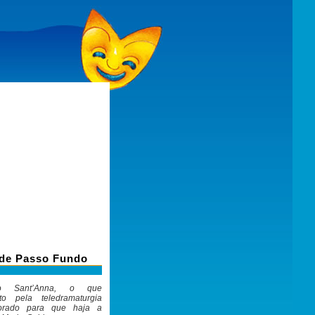
 de Passo Fundo
so Sant’Anna, o que
to pela teledramaturgia
horado para que haja a