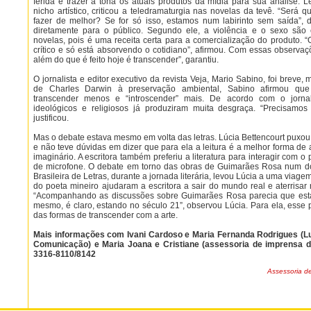
ferida e trazer à tona os atuais produtos da mídia para sua análise.
nicho artístico, criticou a teledramaturgia nas novelas da tevê. “Será
fazer de melhor? Se for só isso, estamos num labirinto sem saída”, 
diretamente para o público. Segundo ele, a violência e o sexo são
novelas, pois é uma receita certa para a comercialização do produto. “
crítico e só está absorvendo o cotidiano”, afirmou. Com essas observaçõ
além do que é feito hoje é transcender”, garantiu.
O jornalista e editor executivo da revista Veja, Mario Sabino, foi breve,
de Charles Darwin à preservação ambiental, Sabino afirmou qu
transcender menos e “introscender” mais. De acordo com o jornalist
ideológicos e religiosos já produziram muita desgraça. “Precisamos 
justificou.
Mas o debate estava mesmo em volta das letras. Lúcia Bettencourt puxou
e não teve dúvidas em dizer que para ela a leitura é a melhor forma d
imaginário. A escritora também preferiu a literatura para interagir com 
de microfone. O debate em torno das obras de Guimarães Rosa num d
Brasileira de Letras, durante a jornada literária, levou Lúcia a uma viage
do poeta mineiro ajudaram a escritora a sair do mundo real e aterrisar 
“Acompanhando as discussões sobre Guimarães Rosa parecia que esta
mesmo, é claro, estando no século 21”, observou Lúcia. Para ela, esse 
das formas de transcender com a arte.
Mais informações com Ivani Cardoso e Maria Fernanda Rodrigues (Lu
Comunicação) e Maria Joana e Cristiane (assessoria de imprensa da
3316-8110/8142
Assessoria de