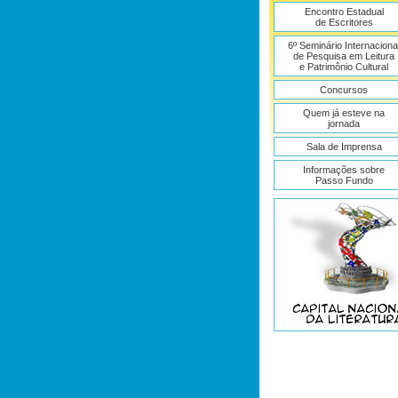
Encontro Estadual
de Escritores
6º Seminário Internaciona
de Pesquisa em Leitura
e Patrimônio Cultural
Concursos
Quem já esteve na
jornada
Sala de Imprensa
Informações sobre
Passo Fundo