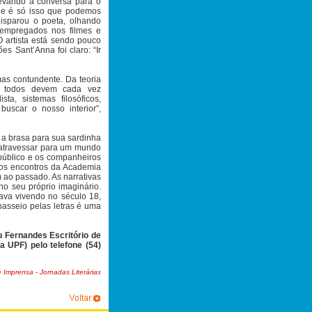
 Levando a conversa para o
 que é só isso que podemos
disparou o poeta, olhando
 empregados nos filmes e
O artista está sendo pouco
es Sant’Anna foi claro: “Ir
 mas contundente. Da teoria
e todos devem cada vez
a, sistemas filosóficos,
buscar o nosso interior”,
 a brasa para sua sardinha
e atravessar para um mundo
o público e os companheiros
os encontros da Academia
m ao passado. As narrativas
no seu próprio imaginário.
va vivendo no século 18,
passeio pelas letras é uma
 Fernandes Escritório de
 UPF) pelo telefone (54)
 Imprensa - Jornadas Literárias