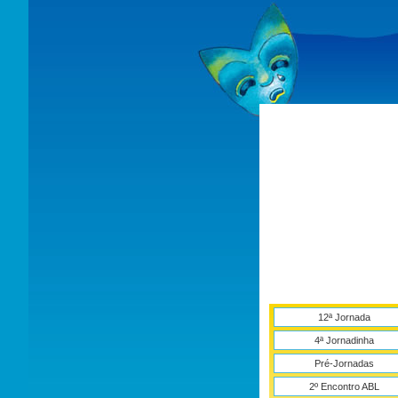
12ª Jornada
4ª Jornadinha
Pré-Jornadas
2º Encontro ABL