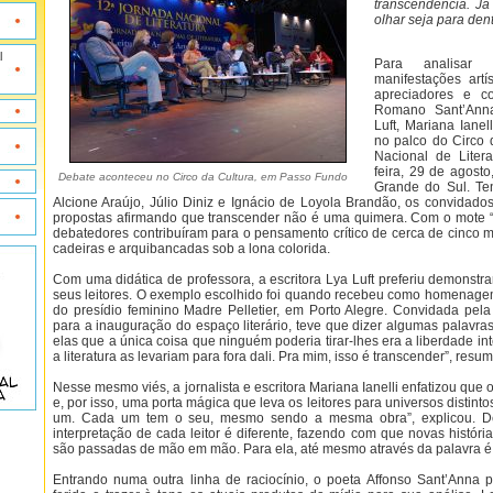
transcendência. J
olhar seja para dent
l
Para analisar
manifestações art
apreciadores e c
Romano Sant’Anna,
Luft, Mariana Iane
no palco do Circo 
Nacional de Litera
feira, 29 de agost
Debate aconteceu no Circo da Cultura, em Passo Fundo
Grande do Sul. Te
Alcione Araújo, Júlio Diniz e Ignácio de Loyola Brandão, os convidad
propostas afirmando que transcender não é uma quimera. Com o mote “A
debatedores contribuíram para o pensamento crítico de cerca de cinco m
cadeiras e arquibancadas sob a lona colorida.
Com uma didática de professora, a escritora Lya Luft preferiu demonstra
seus leitores. O exemplo escolhido foi quando recebeu como homenagem
do presídio feminino Madre Pelletier, em Porto Alegre. Convidada pela
para a inauguração do espaço literário, teve que dizer algumas palavras
elas que a única coisa que ninguém poderia tirar-lhes era a liberdade i
a literatura as levariam para fora dali. Pra mim, isso é transcender”, resum
Nesse mesmo viés, a jornalista e escritora Mariana Ianelli enfatizou que o
e, por isso, uma porta mágica que leva os leitores para universos distinto
um. Cada um tem o seu, mesmo sendo a mesma obra”, explicou. D
interpretação de cada leitor é diferente, fazendo com que novas histór
são passadas de mão em mão. Para ela, até mesmo através da palavra é 
Entrando numa outra linha de raciocínio, o poeta Affonso Sant’Anna p