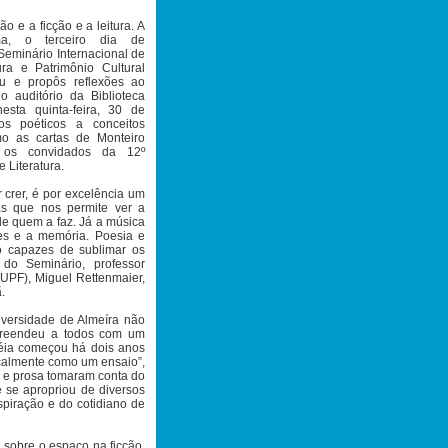
o e a ficção e a leitura. A
ma, o terceiro dia de
Seminário Internacional de
ra e Patrimônio Cultural
nou e propôs reflexões ao
o auditório da Biblioteca
sta quinta-feira, 30 de
os poéticos a conceitos
mo as cartas de Monteiro
 os convidados da 12º
 Literatura.
r crer, é por excelência um
as que nos permite ver a
de quem a faz. Já a música
es e a memória. Poesia e
o capazes de sublimar os
do Seminário, professor
UPF), Miguel Rettenmaier,
.
versidade de Almeíra não
rpreendeu a todos com um
déia começou há dois anos
icalmente como um ensaio”,
o e prosa tomaram conta do
e se apropriou de diversos
spiração e do cotidiano de
 sobre o espaço na ficção.