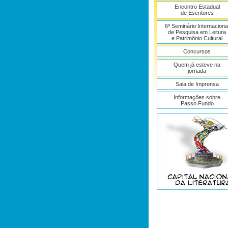
Encontro Estadual
de Escritores
6º Seminário Internaciona
de Pesquisa em Leitura
e Patrimônio Cultural
Concursos
Quem já esteve na
jornada
Sala de Imprensa
Informações sobre
Passo Fundo