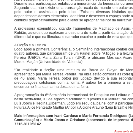
Durante sua participação, enfatizou a importância da topografia ou geog
Segundo ela, não existe uma transcrição exata do mundo em palavras,
pelo autor e assimilada pelo leitor. “Existem diversas histórias q
dependessem desses elementos. Identificar e descrever o espaço onde 
contribui significativamente para o leitor se apropriar melhor da narrativa”
A professora exemplificou citando fragmentos de Machado de Assis,
Rubião, autores que exploram a estrutura do texto a partir da criação 
diferencial é que na literatura o narrador escolhe o ponto de vista que quer
A Ficção e a Leitura
Logo após a primeira Conferência, o Seminário Internacional contou co
quatro autores, que participaram de um Painel sobre “A ficção e a leitura
Pereira (UERJ), Maria Zaíra Turchi (UFG), o africano Meshack Asar
Morote Magán (Universidade de Valencia).
“Da realidade a ficção: uma releitura da Barca de Gleyre de Mon
apresentado por Maria Teresa Pereira. Na obra estão contidas as corr
de 40 anos. Maria Teresa optou por Lobato devido à sua espontane
preocupações cotidianas com a forma. A autora foi a primeira a se 
encerrou no final da manha desta quinta-feira.
A programação do 6º Seminário Internacional de Pesquisa em Leitura e P
nesta sexta-feira, 31 de agosto discutindo “Os jovens e a leitura”. Na co
Luís Jobim e Regina Zilberman. Logo em seguida, painel com a participa
Futura), Alice Penteado Martha (Anpoll), Alcione Araúho (Leia Brasil) e 
Mais informações com Ivani Cardoso e Maria Fernanda Rodrigues (Lu
Comunicação) e Maria Joana e Cristiane (assessoria de imprensa da
3316-8110/8142
Assessoria de