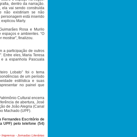
rafia, dentro da narração.
 ela vai sendo construída
ue não existiriam se não
o personagem está inserido
, explicou Marly.
 Guimarães Rosa e Murilo
de espaços e ambientes. “O
 mostrar”, finalizou.
m a participação de outros
”. Entre eles, Maria Teresa
e e a espanhola Pascuala
teiro Lobato” foi o tema
espondências de um período
idade estilística e suas
apresentar no painel que
atrimônio Cultural encerra
nferência de abertura, José
ção de João Alegria (Canal
Nino Machado (UPF).
 Fernandes Escritório de
 UPF) pelo telefone (54)
 Imprensa - Jornadas Literárias