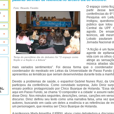
O espaço como ficçã
Foto: Ricardo Freddo
partir desse te
l
conferências do 6º 
Pesquisa em Leitu
instigou, questio
público que lotou 
Central da UPF ne
agosto. De ensai
teóricos, até mes
Lobato pautaram
Jornada Nacional de
“A ficção é um faze
agente de epifani
vida com os olhos 
Tema do penúltimo dia de debates foi "O espaço como
atinge as sensaçõ
ficção e a ficção e a leitura"
música aliadas sã
mais variados sentimentos”. Foi dessa forma que o coordenador 
coordenador do mestrado em Letras da Universidade de Passo Fundo (
apresentou as temáticas que seriam desenvolvidas durante toda a manhã
Devido a problemas de saúde, o espanhol Gabriel Nunes Ruiz, da Uni
participou da conferência. Como convidado surpresa, Julio Diniz su
ensaio poético protagonizado por Chico Buarque de Holanda. “Essa i
aqui em Passo Fundo, se chama ‘O compositor e a cidade’ e assumi rad
disse Diniz. Nos minutos seguintes, descrições, cenas, canções em vers
discurso. Diniz definiu seu texto como uma narrativa falsa, uma vez qu
autores, buscando em cada um deles a essência e as referências de in
um personagem, que revelou ser Chico Buarque de Holanda.
A professora Marly Amarilha (UFRN), atuou como debatedora e discorreu