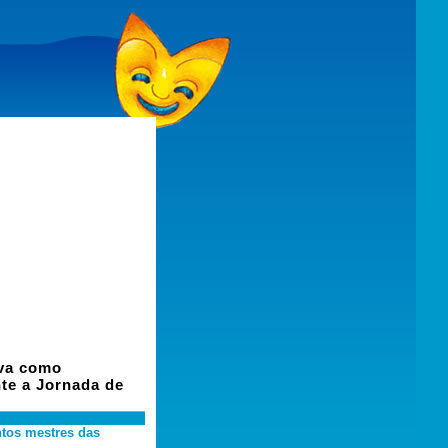
iva como
nte a Jornada de
ntos mestres das