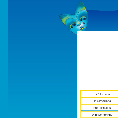
12ª Jornada
4ª Jornadinha
Pré-Jornadas
2º Encontro ABL