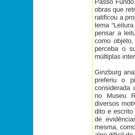
Passo Fundo.
obras que ret
ratificou a p
tema “Leitura
pensar a lei
como objeto, 
perceba o su
múltiplas inte
Ginzburg anal
preferiu o p
considerada 
no Museu Re
diversos moti
dito e escrit
de evidência
mesma, como u
algo difícil d