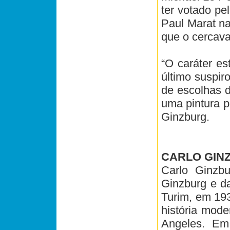
ter votado pe
Paul Marat na
que o cercava
“O caráter es
último suspir
de escolhas d
uma pintura p
Ginzburg.
CARLO GIN
Carlo Ginzbu
Ginzburg e d
Turim, em 193
história mode
Angeles. Em 