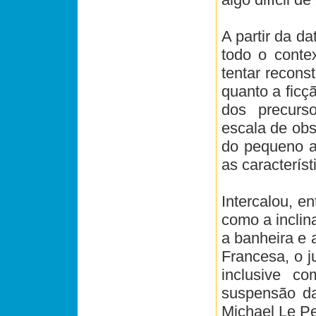
A partir da d
todo o contex
tentar reconst
quanto a ficç
dos precurs
escala de obs
do pequeno ac
as caracterís
Intercalou, e
como a inclin
a banheira e 
Francesa, o j
inclusive c
suspensão da
Michael Le Pe