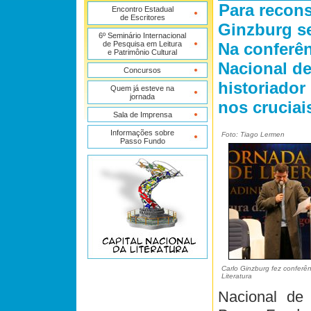
Para recons
Encontro Estadual
de Escritores
Ginzburg s
6º Seminário Internacional
de Pesquisa em Leitura
Na conferên
e Patrimônio Cultural
Nacional de
Concursos
historiador
Quem já esteve na
jornada
nos cruciai
Sala de Imprensa
Informações sobre
Foto: Tiago Lermen
Passo Fundo
Carlo Ginzburg fez conferê
Literatura
Nacional de 