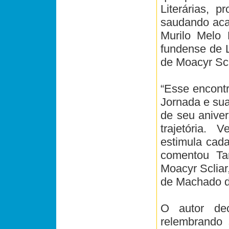
Literárias, p
saudando aca
Murilo Melo 
fundense de 
de Moacyr Scl
“Esse encontro
Jornada e su
de seu anive
trajetória. 
estimula cada
comentou Ta
Moacyr Scliar,
de Machado d
O autor de
relembrando 