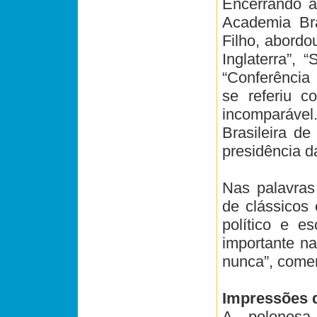
Encerrando a
Academia Bra
Filho, abordo
Inglaterra”,
“Conferência
se referiu c
incomparáve
Brasileira d
presidência d
Nas palavras 
de clássicos e
político e e
importante na
nunca”, come
Impressões 
A polonesa