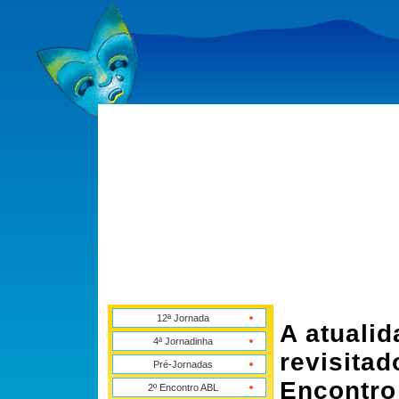
12ª Jornada
A atuali
4ª Jornadinha
revisita
Pré-Jornadas
Encontro
2º Encontro ABL