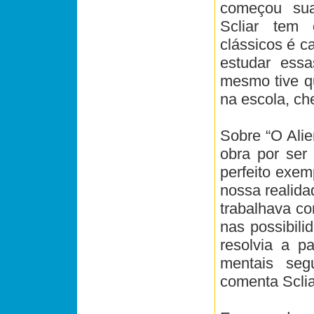
começou sua
Scliar tem o
clássicos é c
estudar ess
mesmo tive q
na escola, ch
Sobre “O Alie
obra por ser 
perfeito exem
nossa realidad
trabalhava co
nas possibil
resolvia a p
mentais seg
comenta Sclia