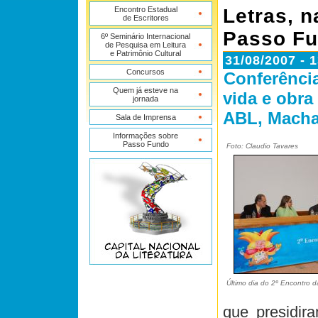
Encontro Estadual
Letras, n
de Escritores
Passo F
6º Seminário Internacional
de Pesquisa em Leitura
e Patrimônio Cultural
31/08/2007 - 
Concursos
Conferência
Quem já esteve na
vida e obra
jornada
ABL, Macha
Sala de Imprensa
Informações sobre
Passo Fundo
Foto: Claudio Tavares
Último dia do 2º Encontro d
que presidir